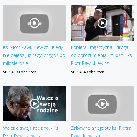
Ks. Piotr Pawlukiewicz - Kiedy
Kobieta i mężczyzna - droga
nie dajesz już rady, przyjdź po
do porozumienia i miłości - ks.
miłosierdzie
Piotr Pawlukiewicz
14393 obejrzen
14949 obejrzen
Walcz o swoją rodzinę! - Ks.
Zabawne anegdoty ks. Piotra
Piotr Pawlukiewicz
Pawlukiewicza