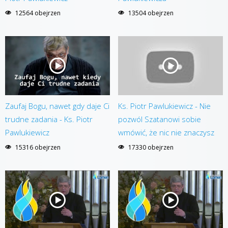
12564 obejrzen
13504 obejrzen
Zaufaj Bogu, nawet gdy daje Ci
Ks. Piotr Pawlukiewicz - Nie
trudne zadania - Ks. Piotr
pozwól Szatanowi sobie
Pawlukiewicz
wmówić, że nic nie znaczysz
15316 obejrzen
17330 obejrzen