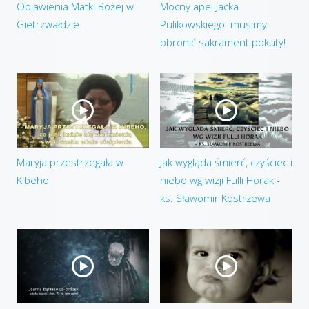
Objawienia Matki Bożej w
Mocny apel Jacka
Gietrzwałdzie
Pulikowskiego: musimy
obronić sakrament pokuty!
Maryja przestrzegała w
Jak wygląda śmierć, czyściec i
Kibeho
niebo wg wizji Fulli Horak -
ks. Sławomir Kostrzewa