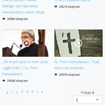
Dlatego, tak naprawdę,
29274 obejrzen
nienawidzimy siebie i Boga
30983 obejrzen
„Że w tym życiu to nam życia
Ks. Piotr Pawlukiewicz - Trąd,
ciągle mało” | ks. Piotr
który nas zniewala
Pawlukiewicz
29559 obejrzen
29588 obejrzen
2
3
4
Pokaż #
1