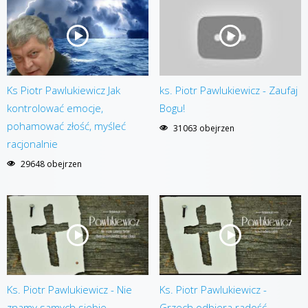
Ks Piotr Pawlukiewicz Jak
ks. Piotr Pawlukiewicz - Zaufaj
kontrolować emocje,
Bogu!
pohamować złość, myśleć
31063 obejrzen
racjonalnie
29648 obejrzen
Ks. Piotr Pawlukiewicz - Nie
Ks. Piotr Pawlukiewicz -
znamy samych siebie.
Grzech odbiera radość