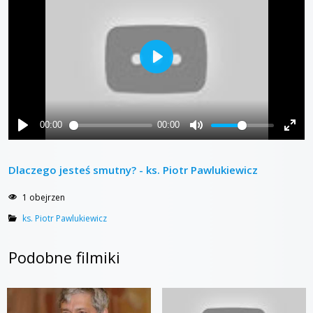
Dlaczego jesteś smutny? - ks. Piotr Pawlukiewicz
1 obejrzen
ks. Piotr Pawlukiewicz
Podobne filmiki