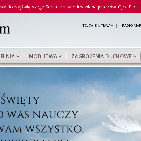
zego Serca Jezusa odmawiana przez św. Ojca Pio
Modlitwa do
TELEWIZJA TRWAM
RADIO MAR
ELNIA
MODLITWA
ZAGROŻENIA DUCHOWE