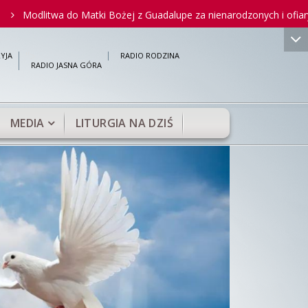
 Matki Bożej z Guadalupe za nienarodzonych i ofiary aborcji
">
YJA
RADIO RODZINA
RADIO JASNA GÓRA
MEDIA
LITURGIA NA DZIŚ