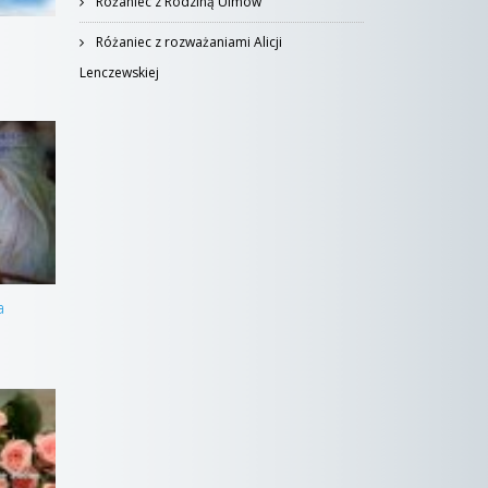
Różaniec z Rodziną Ulmów
Różaniec z rozważaniami Alicji
Lenczewskiej
a