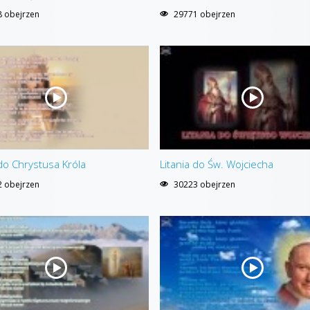
 obejrzen
29771 obejrzen
 do Chrystusa Króla
Litania do Św. Wojciecha
 obejrzen
30223 obejrzen