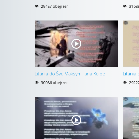
29487 obejrzen
31688
Litania do Św. Maksymiliana Kolbe
Litania
30086 obejrzen
29222