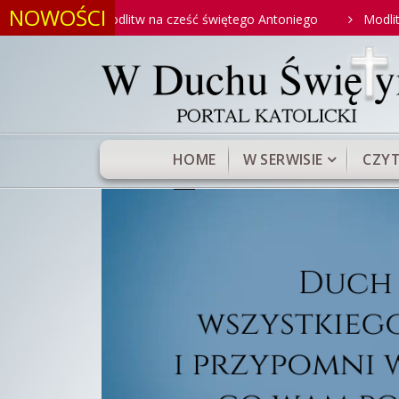
NOWOŚCI
 modlitw na cześć świętego Antoniego
Modlitwa do Najświęts
HOME
W SERWISIE
CZYT