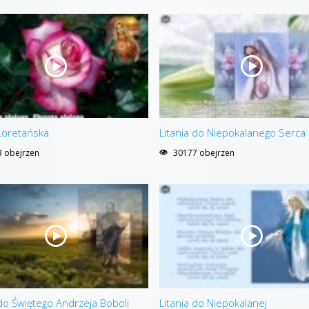
 Loretańska
Litania do Niepokalanego Serca
 obejrzen
30177 obejrzen
 do Świętego Andrzeja Boboli
Litania do Niepokalanej