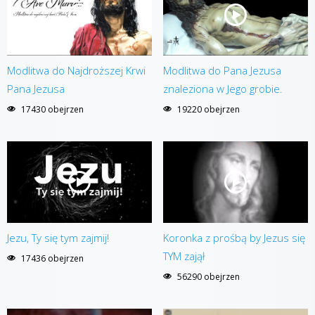
Modlitwa do Najdroższej Krwi
Modlitwa do Pana Jezusa
Pana Jezusa
znaleziona w Jego grobie.
17430 obejrzen
19220 obejrzen
Jezu, Ty się tym zajmij!
Koronka z prośbą by Jezus się
TYM zajął
17436 obejrzen
56290 obejrzen