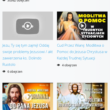
30362 obejrzen
Jezu, Ty się tym zajmij! Oddaj
Cud Przez Wiarę: Modlitwa o
swoje problemy Jezusowi / akt
Pomoc do Jezusa Chrystusa w
zawierzenia ks. Dolindo
Każdej Trudnej Sytuacji
Ruotolo
4 obejrzen
6 obejrzen