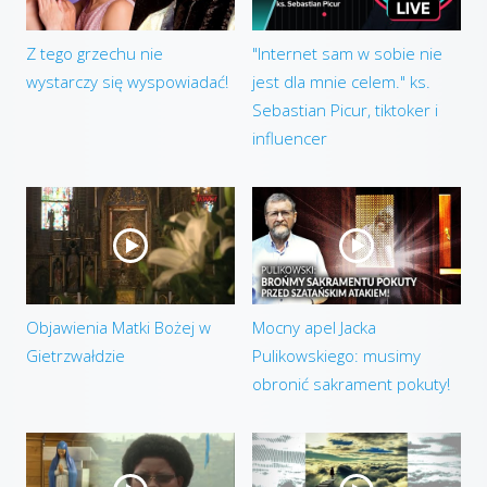
Z tego grzechu nie
"Internet sam w sobie nie
wystarczy się wyspowiadać!
jest dla mnie celem." ks.
Sebastian Picur, tiktoker i
influencer
Objawienia Matki Bożej w
Mocny apel Jacka
Gietrzwałdzie
Pulikowskiego: musimy
obronić sakrament pokuty!