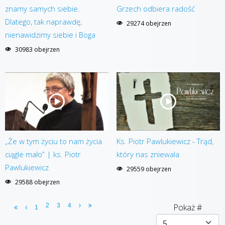
znamy samych siebie.
Grzech odbiera radość
Dlatego, tak naprawdę,
29274 obejrzen
nienawidzimy siebie i Boga
30983 obejrzen
„Że w tym życiu to nam życia
Ks. Piotr Pawlukiewicz - Trąd,
ciągle mało” | ks. Piotr
który nas zniewala
Pawlukiewicz
29559 obejrzen
29588 obejrzen
2
3
4
Pokaż #
1