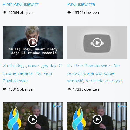
Piotr Pawlukiewicz
Pawlukiewicza
12564 obejrzen
13504 obejrzen
Zaufaj Bogu, nawet gdy daje Ci
Ks. Piotr Pawlukiewicz - Nie
trudne zadania - Ks. Piotr
pozwól Szatanowi sobie
Pawlukiewicz
wmówić, że nic nie znaczysz
15316 obejrzen
17330 obejrzen