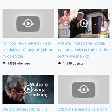
Ks. Piotr Pawlukiewicz - Kiedy
Kobieta i mężczyzna - droga
nie dajesz już rady, przyjdź po
do porozumienia i miłości - ks.
miłosierdzie
Piotr Pawlukiewicz
14393 obejrzen
14949 obejrzen
Walcz o swoją rodzinę! - Ks.
Zabawne anegdoty ks. Piotra