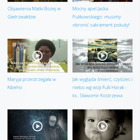
Objawienia Matki Bożej w
Mocny apel Jacka
Gietrzwałdzie
Pulikowskiego: musimy
obronić sakrament pokuty!
Maryja przestrzegała w
Jak wygląda śmierć, czyściec i
Kibeho
niebo wg wizji Fulli Horak -
ks. Sławomir Kostrzewa