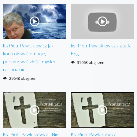
Ks Piotr Pawlukiewicz Jak
ks. Piotr Pawlukiewicz - Zaufaj
kontrolować emocje,
Bogu!
pohamować złość, myśleć
31063 obejrzen
racjonalnie
29648 obejrzen
Ks. Piotr Pawlukiewicz - Nie
Ks. Piotr Pawlukiewicz -