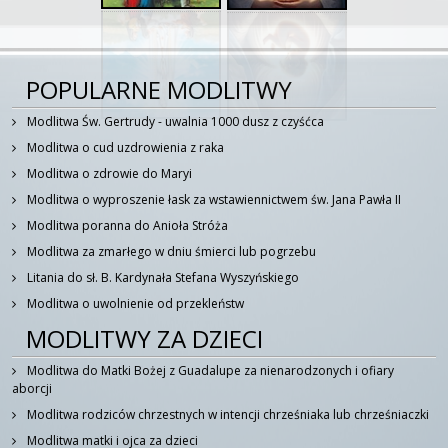
POPULARNE MODLITWY
Modlitwa Św. Gertrudy - uwalnia 1000 dusz z czyśćca
Modlitwa o cud uzdrowienia z raka
Modlitwa o zdrowie do Maryi
Modlitwa o wyproszenie łask za wstawiennictwem św. Jana Pawła II
Modlitwa poranna do Anioła Stróża
Modlitwa za zmarłego w dniu śmierci lub pogrzebu
Litania do sł. B. Kardynała Stefana Wyszyńskiego
Modlitwa o uwolnienie od przekleństw
MODLITWY ZA DZIECI
Modlitwa do Matki Bożej z Guadalupe za nienarodzonych i ofiary
aborcji
Modlitwa rodziców chrzestnych w intencji chrześniaka lub chrześniaczki
Modlitwa matki i ojca za dzieci