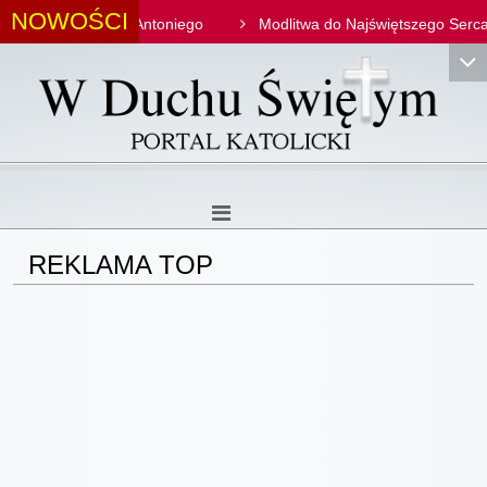
NOWOŚCI
ść świętego Antoniego
Modlitwa do Najświętszego Serca Jezusa
REKLAMA TOP