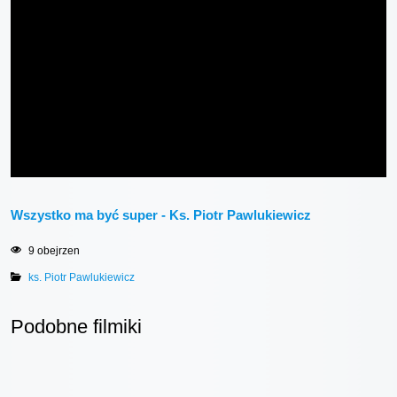
Wszystko ma być super - Ks. Piotr Pawlukiewicz
9 obejrzen
ks. Piotr Pawlukiewicz
Podobne filmiki