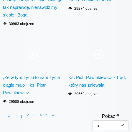
tak naprawdę, nienawidzimy
29274 obejrzen
siebie i Boga
30983 obejrzen
„Że w tym życiu to nam życia
Ks. Piotr Pawlukiewicz - Trąd,
ciągle mało” | ks. Piotr
który nas zniewala
Pawlukiewicz
29559 obejrzen
29588 obejrzen
2
3
4
Pokaż #
1