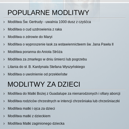
POPULARNE MODLITWY
Modlitwa Św. Gertrudy - uwalnia 1000 dusz z czyśćca
Modlitwa o cud uzdrowienia z raka
Modlitwa o zdrowie do Maryi
Modlitwa o wyproszenie łask za wstawiennictwem św. Jana Pawła II
Modlitwa poranna do Anioła Stróża
Modlitwa za zmarłego w dniu śmierci lub pogrzebu
Litania do sł. B. Kardynała Stefana Wyszyńskiego
Modlitwa o uwolnienie od przekleństw
MODLITWY ZA DZIECI
Modlitwa do Matki Bożej z Guadalupe za nienarodzonych i ofiary aborcji
Modlitwa rodziców chrzestnych w intencji chrześniaka lub chrześniaczki
Modlitwa matki i ojca za dzieci
Modlitwa matki z dzieckiem
Modlitwa Matki zaginionego dziecka