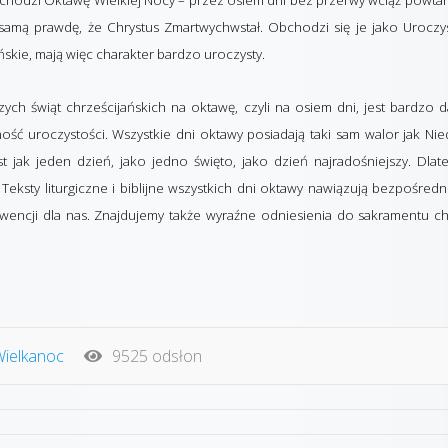
chodzi Oktawę Wielkiej Nocy – przez osiem dni bez przerwy wciąż powtar
 samą prawdę, że Chrystus Zmartwychwstał. Obchodzi się je jako Uroczy
ńskie, mają więc charakter bardzo uroczysty.
ych świąt chrześcijańskich na oktawę, czyli na osiem dni, jest bardzo 
ść uroczystości. Wszystkie dni oktawy posiadają taki sam walor jak Nie
t jak jeden dzień, jako jedno święto, jako dzień najradośniejszy. Dla
eksty liturgiczne i biblijne wszystkich dni oktawy nawiązują bezpośred
wencji dla nas. Znajdujemy także wyraźne odniesienia do sakramentu ch
 Wielkanoc
9525 odsłon