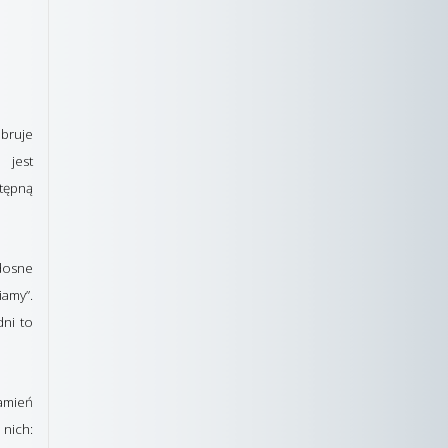
bruje
 jest
stępną
adosne
iamy”.
dni to
kamień
 nich: