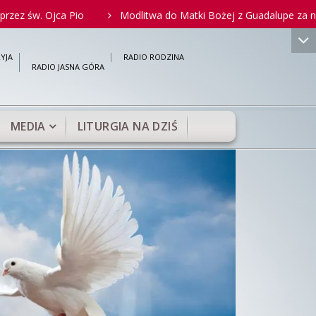
Ojca Pio
Modlitwa do Matki Bożej z Guadalupe za nienarodzony
">
YJA
RADIO RODZINA
RADIO JASNA GÓRA
MEDIA
LITURGIA NA DZIŚ