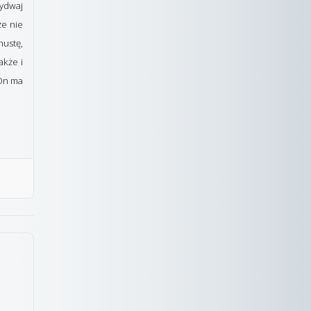
bydwaj
że nie
hustę,
akże i
 On ma