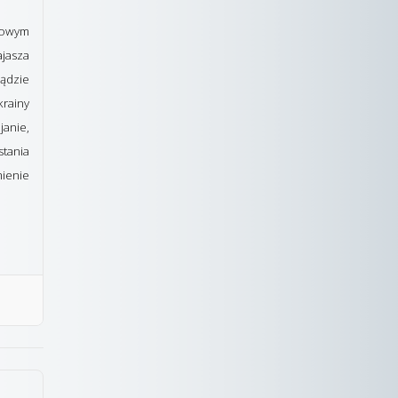
tkowym
jasza
sądzie
rainy
janie,
stania
mienie