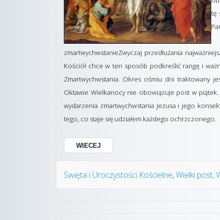
ob
tę
Pa
zmartwychwstanieZwyczaj przedłużania najważniejsz
Kościół chce w ten sposób podkreślić rangę i ważno
Zmartwychwstania. Okres ośmiu dni traktowany jes
Oktawie Wielkanocy nie obowiązuje post w piątek. T
wydarzenia zmartwychwstania Jezusa i jego konsek
tego, co staje się udziałem każdego ochrzczonego.
WIECEJ
Święta i Uroczystości Kościelne
Wielki post,