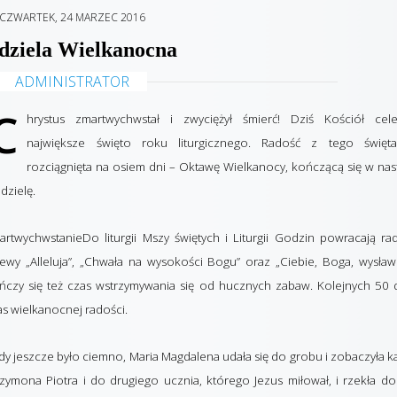
CZWARTEK, 24 MARZEC 2016
dziela Wielkanocna
ADMINISTRATOR
C
hrystus zmartwychwstał i zwyciężył śmierć! Dziś Kościół cele
największe święto roku liturgicznego. Radość z tego święta
rozciągnięta na osiem dni – Oktawę Wielkanocy, kończącą się w na
dzielę.
artwychwstanieDo liturgii Mszy świętych i Liturgii Godzin powracają r
iewy „Alleluja”, „Chwała na wysokości Bogu” oraz „Ciebie, Boga, wysław
ńczy się też czas wstrzymywania się od hucznych zabaw. Kolejnych 50 
as wielkanocnej radości.
y jeszcze było ciemno, Maria Magdalena udała się do grobu i zobaczyła 
zymona Piotra i do drugiego ucznia, którego Jezus miłował, i rzekła do