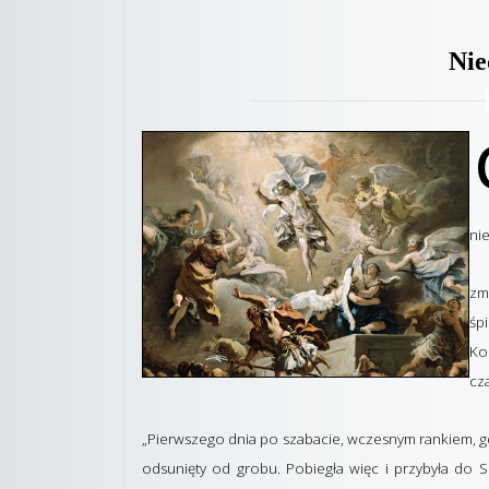
Nie
nie
zm
śp
Ko
cz
„Pierwszego dnia po szabacie, wczesnym rankiem, gd
odsunięty od grobu. Pobiegła więc i przybyła do S