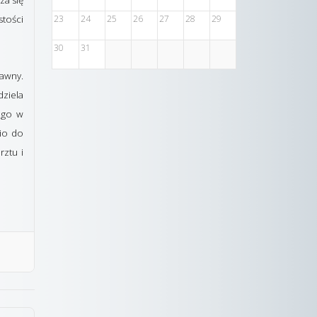
za się
23
24
25
26
27
28
29
stości
30
31
dawny.
dziela
tego w
nio do
rztu i