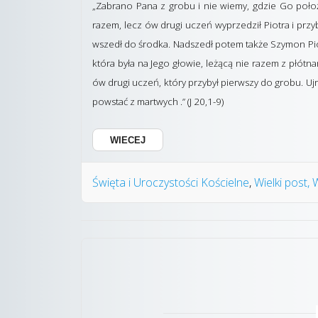
„Zabrano Pana z grobu i nie wiemy, gdzie Go położo
razem, lecz ów drugi uczeń wyprzedził Piotra i przyb
wszedł do środka. Nadszedł potem także Szymon Piotr
która była na Jego głowie, leżącą nie razem z płótn
ów drugi uczeń, który przybył pierwszy do grobu. Uj
powstać z martwych .” (J 20,1-9)
WIECEJ
Święta i Uroczystości Kościelne
Wielki post,