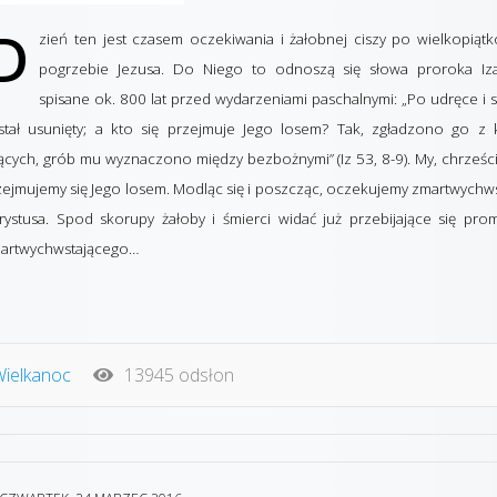
D
zień ten jest czasem oczekiwania i żałobnej ciszy po wielkopią
pogrzebie Jezusa. Do Niego to odnoszą się słowa proroka Iza
spisane ok. 800 lat przed wydarzeniami paschalnymi: „Po udręce i 
stał usunięty; a kto się przejmuje Jego losem? Tak, zgładzono go z k
jących, grób mu wyznaczono między bezbożnymi” (Iz 53, 8-9). My, chrześci
zejmujemy się Jego losem. Modląc się i poszcząc, oczekujemy zmartwychw
rystusa. Spod skorupy żałoby i śmierci widać już przebijające się pro
artwychwstającego…
 Wielkanoc
13945 odsłon