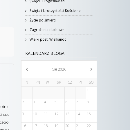
Święci i Błogosławieni
Święta i Uroczystości Kościelne
Życie po śmierci
Zagrożenia duchowe
Wielki post, Wielkanoc
KALENDARZ BLOGA
Sie 2026
N
PN
WT
ŚR
CZ
PT
SO
1
2
3
4
5
6
7
8
wotnie
9
10
11
12
13
14
15
aż cud
ściół
16
17
18
19
20
21
22