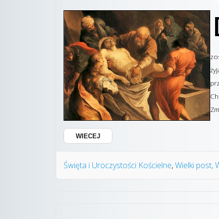
zo
ży
pr
Ch
Zm
WIECEJ
Święta i Uroczystości Kościelne
Wielki post,