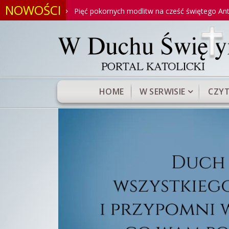
NOWOŚCI
iego
Pięć pokornych modlitw na cześć świętego Antoniego
HOME
W SERWISIE
CZYT