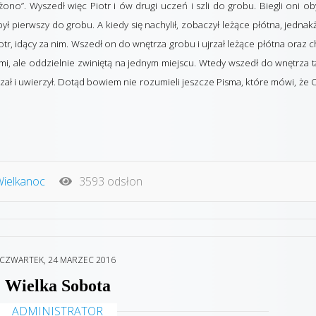
no”. Wyszedł więc Piotr i ów drugi uczeń i szli do grobu. Biegli oni o
ył pierwszy do grobu. A kiedy się nachylił, zobaczył leżące płótna, jednak
, idący za nim. Wszedł on do wnętrza grobu i ujrzał leżące płótna oraz c
ami, ale oddzielnie zwiniętą na jednym miejscu. Wtedy wszedł do wnętrza t
rzał i uwierzył. Dotąd bowiem nie rozumieli jeszcze Pisma, które mówi, że
 Wielkanoc
3593 odsłon
CZWARTEK, 24 MARZEC 2016
Wielka Sobota
ADMINISTRATOR