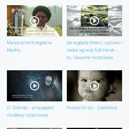
Maryja przestrzegała w
Jak wygląda śmierć, czyściec i
Kibeho
niebo wg wizji Fulli Horak -
ks. Sławomir Kostrzewa
O. Dolindo – propagator
Pozwól mi żyć - Caelestica
modlitwy różańcowej