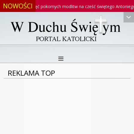
NOWOŚCI
o
Pięć pokornych modlitw na cześć świętego Antoniego
REKLAMA TOP