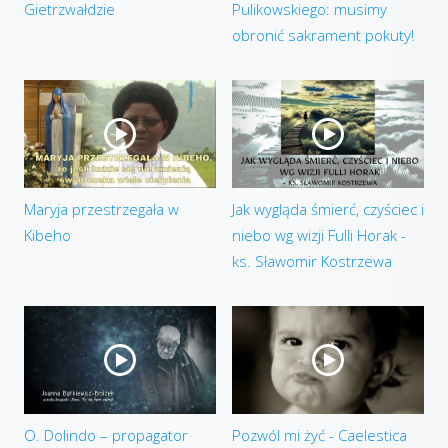
Gietrzwałdzie
Pulikowskiego: musimy
obronić sakrament pokuty!
Maryja przestrzegała w
Jak wygląda śmierć, czyściec i
Kibeho
niebo wg wizji Fulli Horak -
ks. Sławomir Kostrzewa
O. Dolindo – propagator
Pozwól mi żyć - Caelestica