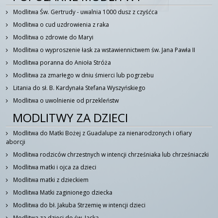
Modlitwa Św. Gertrudy - uwalnia 1000 dusz z czyśćca
Modlitwa o cud uzdrowienia z raka
Modlitwa o zdrowie do Maryi
Modlitwa o wyproszenie łask za wstawiennictwem św. Jana Pawła II
Modlitwa poranna do Anioła Stróża
Modlitwa za zmarłego w dniu śmierci lub pogrzebu
Litania do sł. B. Kardynała Stefana Wyszyńskiego
Modlitwa o uwolnienie od przekleństw
MODLITWY ZA DZIECI
Modlitwa do Matki Bożej z Guadalupe za nienarodzonych i ofiary
aborcji
Modlitwa rodziców chrzestnych w intencji chrześniaka lub chrześniaczki
Modlitwa matki i ojca za dzieci
Modlitwa matki z dzieckiem
Modlitwa Matki zaginionego dziecka
Modlitwa do bł. Jakuba Strzemię w intencji dzieci
Modlitwa za dzieci do św. Jacka