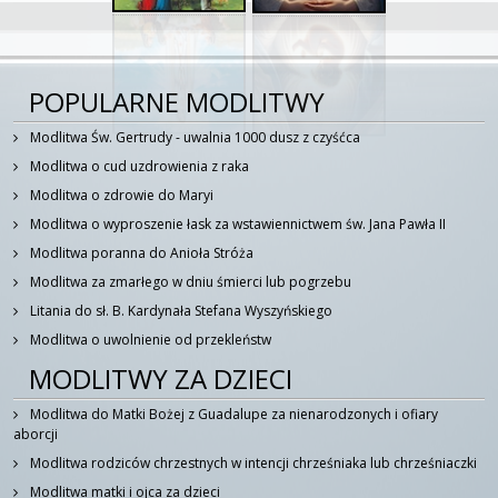
POPULARNE MODLITWY
Modlitwa Św. Gertrudy - uwalnia 1000 dusz z czyśćca
Modlitwa o cud uzdrowienia z raka
Modlitwa o zdrowie do Maryi
Modlitwa o wyproszenie łask za wstawiennictwem św. Jana Pawła II
Modlitwa poranna do Anioła Stróża
Modlitwa za zmarłego w dniu śmierci lub pogrzebu
Litania do sł. B. Kardynała Stefana Wyszyńskiego
Modlitwa o uwolnienie od przekleństw
MODLITWY ZA DZIECI
Modlitwa do Matki Bożej z Guadalupe za nienarodzonych i ofiary
aborcji
Modlitwa rodziców chrzestnych w intencji chrześniaka lub chrześniaczki
Modlitwa matki i ojca za dzieci