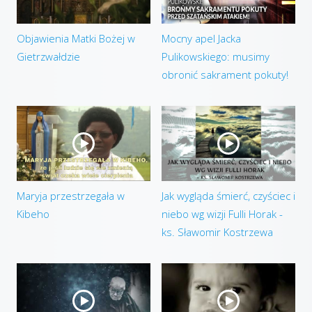
Objawienia Matki Bożej w
Mocny apel Jacka
Gietrzwałdzie
Pulikowskiego: musimy
obronić sakrament pokuty!
Maryja przestrzegała w
Jak wygląda śmierć, czyściec i
Kibeho
niebo wg wizji Fulli Horak -
ks. Sławomir Kostrzewa