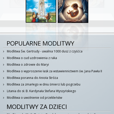
68.
homilia lomza 04061991
47:02
69.
homilia lubaczow 02061991
20:45
70.
homilia lublin 09061987
01:14:12
71.
homilia mistrzejowice 22061983
02:48:05
POPULARNE MODLITWY
Modlitwa Św. Gertrudy - uwalnia 1000 dusz z czyśćca
72.
homilia myslowice 03061991
30:24
Modlitwa o cud uzdrowienia z raka
73.
homilia niepokalanow 17061983
44:09
Modlitwa o zdrowie do Maryi
Modlitwa o wyproszenie łask za wstawiennictwem św. Jana Pawła II
74.
homilia nowa huta 09061979
01:12:11
Modlitwa poranna do Anioła Stróża
Modlitwa za zmarłego w dniu śmierci lub pogrzebu
75.
homilia nowa huta 22061983
23:20
Litania do sł. B. Kardynała Stefana Wyszyńskiego
Modlitwa o uwolnienie od przekleństw
76.
homilia nowy targ 08061979
37:00
MODLITWY ZA DZIECI
77.
homilia olsztyn 06061991
46:17