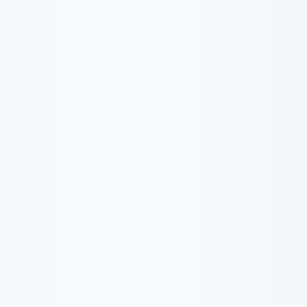
39.
krakow lagiewniki
01:19
40.
krakow okno
01:22
41.
krakow blonie
03:19
42.
krakow blonie propaganda
00:40
43.
krakow okno
01:30
44.
kalwaria zebrzydowska
01:04
45.
kalwaria zebrzydowska ostatnia msza
01:56
46.
byliscie w toronto 2002
02:26
47.
czlowiek stoi woknie 08061979
32:25
48.
czy ja moge cos zapytac 06061979
42:44