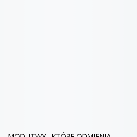
49.
dziekuje za spotkania 2002
14:56
50.
gniezno dla mlodziezy
13:18
51.
gniezno wzgorze lecha 79
03:03:12
52.
homilia bazylika gdansk 12061987
33:59
53.
homilia bialystok 05061991
43:34
54.
homilia bielsko 22061995
34:12
55.
homilia czestochowa1 04
24:25
56.
homilia czestochowa2 04
29:45
57.
homilia czestochowa 05061979
02:48:56
MODLITWY , KTÓRE ODMIENIĄ