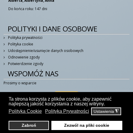
Alberta, Albertyna, Anna
Do końca roku: 147 dni
88.
homilia warszawa 08061987
19:22
POLITYKI I DANE OSOBOWE
89.
homilia warszawa 08061991
42:05
Polityka prywatności
90.
homilia warszawa 09061991
01:32:28
Polityka cookie
Udostępnienie/usunięcie danych osobowych
91.
homilia warszawa 16061983
23:04
Odnowienie zgody
Potwierdzenie zgody
92.
homilia wloclawek 07061991
01:34:38
WSPOMÓŻ NAS
93.
homilia wroclaw 21061983
01:04:08
Prosimy o wsparcie
94.
homilia zaspa gdansk 12061987
01:19:59
Ta strona korzysta z plików cookie, aby zapewnić
najlepszą jakość korzystania z naszej witryny.
95.
idzie spac 09061979
27:43
Polityka Cookie
Polityka Prywatności
Ustawienia
◮
© 2014 - 2026 W Duchu Świętym - Portal Katolicki
96.
jest sila przebicia 1987
12:55:12
kontakt@wduchuswietym.com
Zabroń
Zezwól na pliki cookie