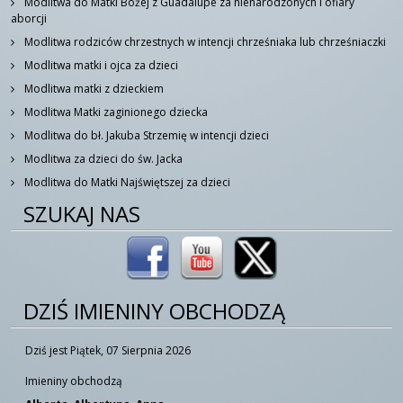
Modlitwa do Matki Bożej z Guadalupe za nienarodzonych i ofiary
aborcji
78.
homilia oswiecim 07061979
02:42:30
Modlitwa rodziców chrzestnych w intencji chrześniaka lub chrześniaczki
Modlitwa matki i ojca za dzieci
79.
homilia plac defilad 14061987
01:05:45
Modlitwa matki z dzieckiem
80.
homilia poznan 20061983
01:06:33
Modlitwa Matki zaginionego dziecka
Modlitwa do bł. Jakuba Strzemię w intencji dzieci
81.
homilia radom 04061991
56:22
Modlitwa za dzieci do św. Jacka
Modlitwa do Matki Najświętszej za dzieci
82.
homilia rzeszow 02061991
43:42
SZUKAJ NAS
83.
homilia skoczow 22062002
09:27
84.
homilia szczecin 11061987
40:05
DZIŚ IMIENINY OBCHODZĄ
85.
homilia tarnow 10061987
44:00
Dziś jest Piątek, 07 Sierpnia 2026
86.
homilia tarnow nieszpory
20:17
Imieniny obchodzą
87.
homilia wadowice 14081991
55:07