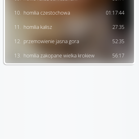
10.
homilia czestochowa
01:17:44
11.
homilia kalisz
27:35
12.
przemowienie jasna gora
52:35
13.
homilia zakopane wielka krokiew
56:17
14.
homilia zakopane
01:50:53
15.
krakow lagiewniki
02:13
16.
homilia krakow blonia
01:02:12
17.
krakow kolegiata swanny
01:30
18.
homilia krosno
58:32