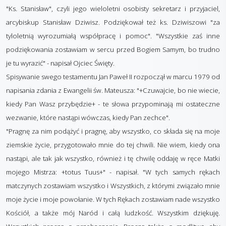
"Ks. Stanisław", czyli jego wieloletni osobisty sekretarz i przyjaciel,
arcybiskup Stanisław Dziwisz. Podziękował też ks. Dziwiszowi "za
tyloletnią wyrozumiałą współpracę i pomoc". "Wszystkie zaś inne
podziękowania zostawiam w sercu przed Bogiem Samym, bo trudno
je tu wyrazić" - napisał Ojciec Święty.
Spisywanie swego testamentu Jan Paweł II rozpoczął w marcu 1979 od
napisania zdania z Ewangelii św. Mateusza: "+Czuwajcie, bo nie wiecie,
kiedy Pan Wasz przybędzie+ - te słowa przypominają mi ostateczne
wezwanie, które nastąpi wówczas, kiedy Pan zechce".
"Pragnę za nim podążyć i pragnę, aby wszystko, co składa się na moje
ziemskie życie, przygotowało mnie do tej chwili. Nie wiem, kiedy ona
nastąpi, ale tak jak wszystko, również i tę chwilę oddaję w ręce Matki
mojego Mistrza: +totus Tuus+" - napisał. "W tych samych rękach
matczynych zostawiam wszystko i Wszystkich, z którymi związało mnie
moje życie i moje powołanie. W tych Rękach zostawiam nade wszystko
Kościół, a także mój Naród i całą ludzkość. Wszystkim dziękuję.