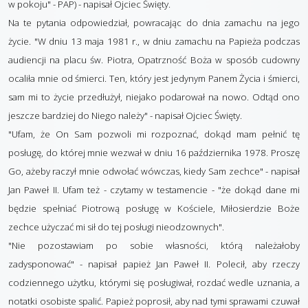
w pokoju" - PAP) - napisał Ojciec Święty.
Na te pytania odpowiedział, powracając do dnia zamachu na jego
życie. "W dniu 13 maja 1981 r., w dniu zamachu na Papieża podczas
audiencji na placu św. Piotra, Opatrzność Boża w sposób cudowny
ocaliła mnie od śmierci. Ten, który jest jedynym Panem Życia i śmierci,
sam mi to życie przedłużył, niejako podarował na nowo. Odtąd ono
jeszcze bardziej do Niego należy" - napisał Ojciec Święty.
"Ufam, że On Sam pozwoli mi rozpoznać, dokąd mam pełnić tę
posługę, do której mnie wezwał w dniu 16 października 1978. Proszę
Go, ażeby raczył mnie odwołać wówczas, kiedy Sam zechce" - napisał
Jan Paweł II. Ufam też - czytamy w testamencie - "że dokąd dane mi
będzie spełniać Piotrową posługę w Kościele, Miłosierdzie Boże
zechce użyczać mi sił do tej posługi nieodzownych".
"Nie pozostawiam po sobie własności, którą należałoby
zadysponować" - napisał papież Jan Paweł II. Polecił, aby rzeczy
codziennego użytku, którymi się posługiwał, rozdać wedle uznania, a
notatki osobiste spalić. Papież poprosił, aby nad tymi sprawami czuwał