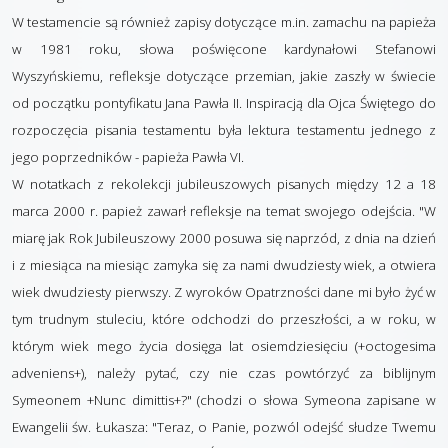
W testamencie są również zapisy dotyczące m.in. zamachu na papieża
w 1981 roku, słowa poświęcone kardynałowi Stefanowi
Wyszyńskiemu, refleksje dotyczące przemian, jakie zaszły w świecie
od początku pontyfikatu Jana Pawła II. Inspiracją dla Ojca Świętego do
rozpoczęcia pisania testamentu była lektura testamentu jednego z
jego poprzedników - papieża Pawła VI.
W notatkach z rekolekcji jubileuszowych pisanych między 12 a 18
marca 2000 r. papież zawarł refleksje na temat swojego odejścia. "W
miarę jak Rok Jubileuszowy 2000 posuwa się naprzód, z dnia na dzień
i z miesiąca na miesiąc zamyka się za nami dwudziesty wiek, a otwiera
wiek dwudziesty pierwszy. Z wyroków Opatrzności dane mi było żyć w
tym trudnym stuleciu, które odchodzi do przeszłości, a w roku, w
którym wiek mego życia dosięga lat osiemdziesięciu (+octogesima
adveniens+), należy pytać, czy nie czas powtórzyć za biblijnym
Symeonem +Nunc dimittis+?" (chodzi o słowa Symeona zapisane w
Ewangelii św. Łukasza: "Teraz, o Panie, pozwól odejść słudze Twemu