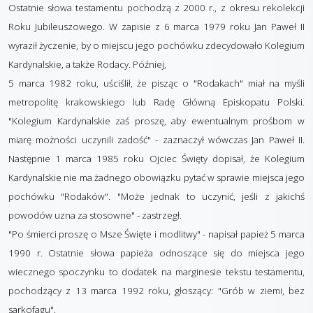
Ostatnie słowa testamentu pochodzą z 2000 r., z okresu rekolekcji
Roku Jubileuszowego. W zapisie z 6 marca 1979 roku Jan Paweł II
wyraził życzenie, by o miejscu jego pochówku zdecydowało Kolegium
Kardynalskie, a także Rodacy. Później,
5 marca 1982 roku, uściślił, że pisząc o "Rodakach" miał na myśli
metropolitę krakowskiego lub Radę Główną Episkopatu Polski.
"Kolegium Kardynalskie zaś proszę, aby ewentualnym prośbom w
miarę możności uczynili zadość" - zaznaczył wówczas Jan Paweł II.
Następnie 1 marca 1985 roku Ojciec Święty dopisał, że Kolegium
Kardynalskie nie ma żadnego obowiązku pytać w sprawie miejsca jego
pochówku "Rodaków". "Może jednak to uczynić, jeśli z jakichś
powodów uzna za stosowne" - zastrzegł.
"Po śmierci proszę o Msze Świ
ęte i modlitwy" - napisał papież 5 marca
1990 r. Ostatnie słowa papieża odnoszące się do miejsca jego
wiecznego spoczynku to dodatek na marginesie tekstu testamentu,
pochodzący z 13 marca 1992 roku, głoszący: "Grób w ziemi, bez
sarkofagu".