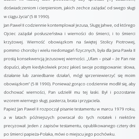
doświadczeniom i cierpieniom, jakich zechce zażądać od swego sługi
w ciągu życia” (5 III 1990).
Jan Paweł II codziennie kontemplował Jezusa, Sługę Jahwe, od którego
Ojciec zażądał posłuszeństwa i wierności do śmierci, i to śmierci
krzyżowej. Wierność obowiązkom na świętej Stolicy Piotrowej,
pomimo choroby i wielu niedomagań fizycznych, była dla Jana Pawła II
prostą konsekwencją Jezusowej wierności. „Ufam – pisał – że Pan nie
dopuści, abym kiedykolwiek przez jakieś swoje postępowanie: słowa,
działanie lub zaniedbanie działań, mógł sprzeniewierzyć się moim
obowiązkom” (5 III 1990). Ponieważ gorąco codziennie modlił się, aby
dochować wierności, Pan udzielił mu tej łaski. Był i pozostanie
wzorem wiernego sługi, pasterza, brata i przyjaciela.
Papież Jan Paweł II rozpoczął pisanie testamentu w marcu 1979 roku,
a w latach późniejszych powracał do tych notatek i niektóre
precyzował. Jeden z zapisów testamentu, opublikowanego cztery dni
po śmierci papieża-Polaka, mówi o miejscu jego pochówku.