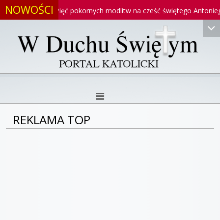
NOWOŚCI
go
Pięć pokornych modlitw na cześć świętego Antoniego
REKLAMA TOP