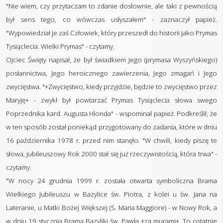
"Nie wiem, czy przytaczam to zdanie dosłownie, ale taki z pewnością
był sens tego, co wówczas usłyszałem" - zaznaczył papież.
"Wypowiedział je zaś Człowiek, który przeszedł do historii jako Prymas
Tysiąclecia. Wielki Prymas" - czytamy.
Ojciec Święty napisał, że był świadkiem Jego (prymasa Wyszyńskiego)
posłannictwa, Jego heroicznego zawierzenia, Jego zmagań i Jego
zwycięstwa. "+Zwycięstwo, kiedy przyjdzie, będzie to zwycięstwo przez
Maryję+ - zwykł był powtarzać Prymas Tysiąclecia słowa swego
Poprzednika kard. Augusta Hlonda" - wspominał papież. Podkreślił, że
w ten sposób został poniekąd przygotowany do zadania, które w dniu
16 października 1978 r. przed nim stanęło. "W chwili, kiedy piszę te
słowa, jubileuszowy Rok 2000 stał się już rzeczywistością, która trwa" -
czytamy.
"W nocy 24 grudnia 1999 r. została otwarta symboliczna Brama
Wielkiego Jubileuszu w Bazylice św. Piotra, z kolei u św. Jana na
Lateranie, u Matki Bożej Większej (S. Maria Maggiore) - w Nowy Rok, a
w dniu 19 stycznia Brama Bazyliki św. Pawła +za murami+. To ostatnie