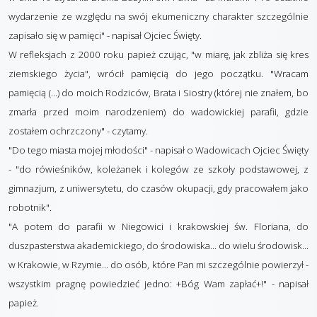
wydarzenie ze względu na swój ekumeniczny charakter szczególnie
zapisało się w pamięci" - napisał Ojciec Święty.
W refleksjach z 2000 roku papież czując, "w miarę, jak zbliża się kres
ziemskiego życia", wrócił pamięcią do jego początku. "Wracam
pamięcią (...) do moich Rodziców, Brata i Siostry (której nie znałem, bo
zmarła przed moim narodzeniem) do wadowickiej parafii, gdzie
zostałem ochrzczony" - czytamy.
"Do tego miasta mojej młodości" - napisał o Wadowicach Ojciec Święty
- "do rówieśników, koleżanek i kolegów ze szkoły podstawowej, z
gimnazjum, z uniwersytetu, do czasów okupacji, gdy pracowałem jako
robotnik".
"A potem do parafii w Niegowici i krakowskiej św. Floriana, do
duszpasterstwa akademickiego, do środowiska... do wielu środowisk...
w Krakowie, w Rzymie... do osób, które Pan mi szczególnie powierzył -
wszystkim pragnę powiedzieć jedno: +Bóg Wam zapłać+!" - napisał
papież.