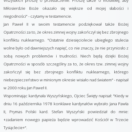
Wszystkich proszę o przebaczenie. Proszę także o modlitwę, aby
Miłosierdzie Boże okazało się większe od mojej słabości i
niegodności" - czytamy w testamencie.
Jan Paweł II w swoim testamencie podziękował także Bożej
Opatrzności za to, że okres zimnej wojny zakończył się bez zbrojnego
konfliktu nuklearnego. "Ostatnie dziesięciolecie ubiegłego stulecia
wolne było od dawniejszych napięć, co nie znaczy, że nie przyniosło z
sobą nowych problemów i trudności. Niech będą dzięki Bożej
Opatrzności w sposób szczególny za to, że okres tzw. zimnej wojny
zakończył się bez zbrojnego konfliktu nuklearnego, którego
niebezpieczeństwo w minionym okresie wisiało nad światem" - napisał
w 2000 roku Jan Paweł II.
Wspominając kardynała Wyszyńskiego, Ojciec Święty napisał: "Kiedy w
dniu 16 października 1978 konklawe kardynałów wybrało Jana Pawła
II, Prymas Polski kard. Stefan Wyszyński powiedział do mnie:
+zadaniem nowego papieża będzie wprowadzić Kościół w Trzecie
Tysiąclecie+".