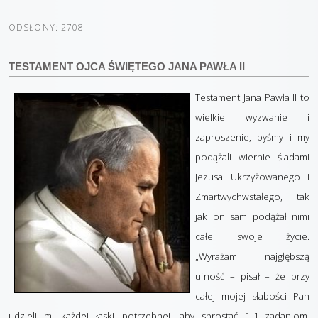
ODSŁONY: 2708
TESTAMENT OJCA ŚWIĘTEGO JANA PAWŁA II
Testament Jana Pawła II to
wielkie wyzwanie i
zaproszenie, byśmy i my
podążali wiernie śladami
Jezusa Ukrzyżowanego i
Zmartwychwstałego, tak
jak on sam podążał nimi
całe swoje życie.
„Wyrażam najgłębszą
ufność – pisał – że przy
całej mojej słabości Pan
udzieli mi każdej łaski potrzebnej, aby sprostać […] zadaniom,