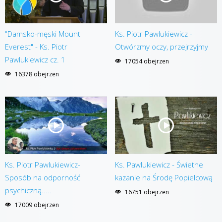
"Damsko-męski Mount
Ks. Piotr Pawlukiewicz -
Everest" - Ks. Piotr
Otwórzmy oczy, przejrzyjmy
Pawlukiewicz cz. 1
17054 obejrzen
16378 obejrzen
Ks. Piotr Pawlukiewicz-
Ks. Pawlukiewicz - Świetne
Sposób na odporność
kazanie na Środę Popielcową
psychiczną.....
16751 obejrzen
17009 obejrzen