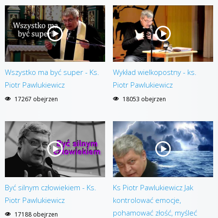
Wszystko ma być super - Ks.
Wykład wielkopostny - ks.
Piotr Pawlukiewicz
Piotr Pawlukiewicz
17267 obejrzen
18053 obejrzen
Być silnym człowiekiem - Ks.
Ks Piotr Pawlukiewicz Jak
Piotr Pawlukiewicz
kontrolować emocje,
pohamować złość, myśleć
17188 obejrzen