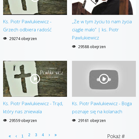
Ks. Piotr Pawlukiewicz -
„Że w tym życiu to nam życia
Grzech odbiera radość
ciągle mało” | ks. Piotr
Pawlukiewicz
29274 obejrzen
29588 obejrzen
Ks. Piotr Pawlukiewicz - Trąd,
Ks. Piotr Pawlukiewicz - Boga
który nas zniewala
poznaje się na kolanach
29559 obejrzen
29161 obejrzen
2
3
4
Pokaż #
1