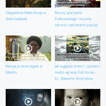
Objawienia Matki Bożej w
Mocny apel Jacka
Gietrzwałdzie
Pulikowskiego: musimy
obronić sakrament pokuty!
Maryja przestrzegała w
Jak wygląda śmierć, czyściec i
Kibeho
niebo wg wizji Fulli Horak -
ks. Sławomir Kostrzewa