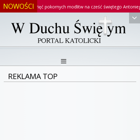
NOWOŚCI
o
Pięć pokornych modlitw na cześć świętego Antoniego
REKLAMA TOP